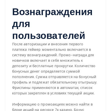
Вознаграждения
для
пользователей
После авторизации и внесения первого
платежа геймер моментально включается в
систему вознаграждений. Промо-награда для
новичков включает в себя множитель к
депозиту и бесплатные прокрутки. Количество
бонусных денег определяется суммой
пополнения. Сумма отправляется на бонусный
профиль и подлежат обязательному отыгрышу.
Фриспины применяются в автоматах, список
которых закреплен в условиях текущей акции.
Информацию о промоакциях можно найти в
блоке акций на ресурсе 7к казино. Бонус