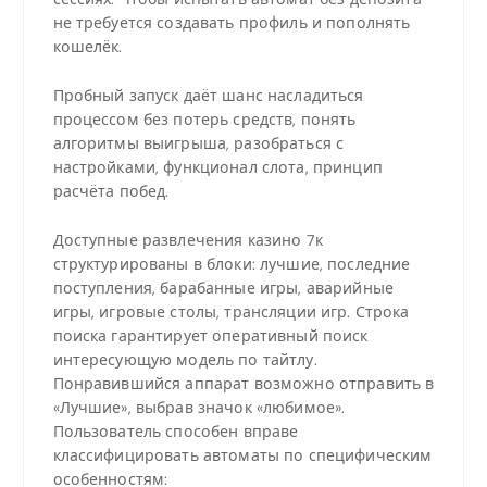
не требуется создавать профиль и пополнять
кошелёк.
Пробный запуск даёт шанс насладиться
процессом без потерь средств, понять
алгоритмы выигрыша, разобраться с
настройками, функционал слота, принцип
расчёта побед.
Доступные развлечения казино 7к
структурированы в блоки: лучшие, последние
поступления, барабанные игры, аварийные
игры, игровые столы, трансляции игр. Строка
поиска гарантирует оперативный поиск
интересующую модель по тайтлу.
Понравившийся аппарат возможно отправить в
«Лучшие», выбрав значок «любимое».
Пользователь способен вправе
классифицировать автоматы по специфическим
особенностям: