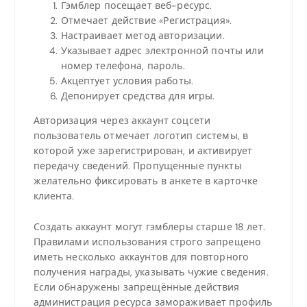
Гэмблер посещает веб-ресурс.
Отмечает действие «Регистрация».
Настраивает метод авторизации.
Указывает адрес электронной почты или
номер телефона, пароль.
Акцептует условия работы.
Депонирует средства для игры.
Авторизация через аккаунт соцсети
пользователь отмечает логотип системы, в
которой уже зарегистрирован, и активирует
передачу сведений. Пропущенные пункты
желательно фиксировать в анкете в карточке
клиента.
Создать аккаунт могут гэмблеры старше 18 лет.
Правилами использования строго запрещено
иметь несколько аккаунтов для повторного
получения награды, указывать чужие сведения.
Если обнаружены запрещённые действия
администрация ресурса замораживает профиль