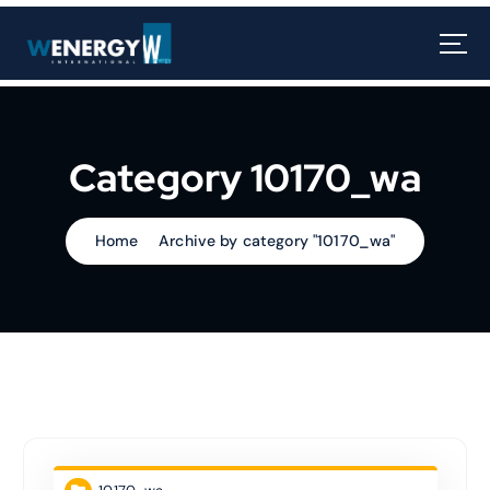
Category 10170_wa
Home
Archive by category "10170_wa"