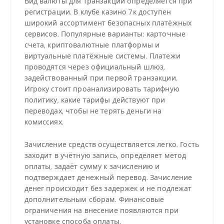
Вид валюты для транзакций определяется при
регистрации. В клубе казино 7к доступен
широкий ассортимент безопасных платёжных
сервисов. Популярные варианты: карточные
счета, криптовалютные платформы и
виртуальные платёжные системы. Платежи
проводятся через официальный шлюз,
задействованный при первой транзакции.
Игроку стоит проанализировать тарифную
политику, какие тарифы действуют при
переводах, чтобы не терять деньги на
комиссиях.
Зачисление средств осуществляется легко. Гость
заходит в учётную запись, определяет метод
оплаты, задаёт сумму к зачислению и
подтверждает денежный перевод. Зачисление
денег происходит без задержек и не подлежат
дополнительным сборам. Финансовые
ограничения на внесение появляются при
установке способа оплаты.