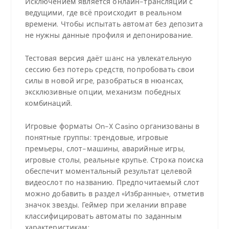
Исключением является онлайн-трансляций с
ведущими, где всё происходит в реальном
времени. Чтобы испытать автомат без депозита
не нужны данные профиля и депонирование.
Тестовая версия даёт шанс на увлекательную
сессию без потерь средств, попробовать свои
силы в новой игре, разобраться в нюансах,
эксклюзивные опции, механизм победных
комбинаций.
Игровые форматы On-X Casino организованы в
понятные группы: трендовые, игровые
премьеры, слот-машины, аварийные игры,
игровые столы, реальные крупье. Строка поиска
обеспечит моментальный результат целевой
видеослот по названию. Предпочитаемый слот
можно добавить в раздел «Избранные», отметив
значок звезды. Геймер при желании вправе
классифицировать автоматы по заданным
характеристикам: