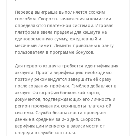
Перевод выигрыша выполняется схожим
способом. Скорость зачисления и комиссии
определяются платёжной системой. Игровая
платформа ввела пределы для кэшаута на
единовременную сумму, ежедневный и
месячный лимит. Лимиты привязаны к рангу
пользователя в программе бонусов.
Для первого кэшаута требуется идентификация
аккаунта. Пройти верификацию необходимо,
поэтому рекомендуется завершить её сразу
после создания профиля. Гэмблер добавляет в
аккаунт фотографии банковской карты,
документов, подтверждающих его личность и
регион проживания, скриншоты платежной
системы. Служба безопасности проверяет
данные в среднем за 2-3 дня. Скорость
верификации меняется в зависимости от
очереди в службе контроля.