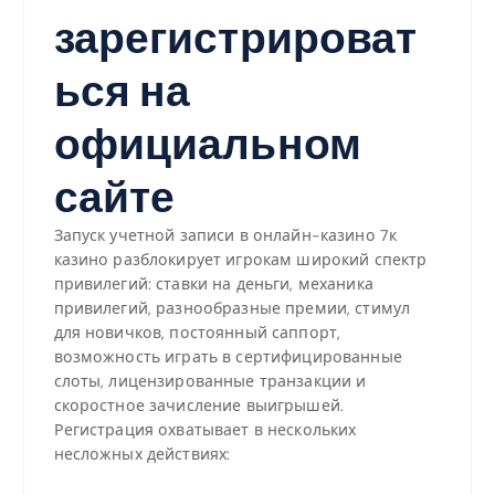
зарегистрироват
ься на
официальном
сайте
Запуск учетной записи в онлайн-казино 7к
казино разблокирует игрокам широкий спектр
привилегий: ставки на деньги, механика
привилегий, разнообразные премии, стимул
для новичков, постоянный саппорт,
возможность играть в сертифицированные
слоты, лицензированные транзакции и
скоростное зачисление выигрышей.
Регистрация охватывает в нескольких
несложных действиях: