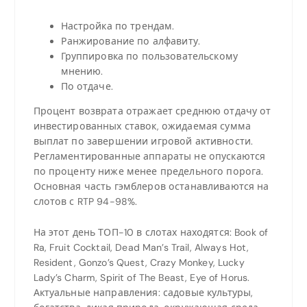
Настройка по трендам.
Ранжирование по алфавиту.
Группировка по пользовательскому
мнению.
По отдаче.
Процент возврата отражает среднюю отдачу от
инвестированных ставок, ожидаемая сумма
выплат по завершении игровой активности.
Регламентированные аппараты не опускаются
по проценту ниже менее предельного порога.
Основная часть гэмблеров останавливаются на
слотов с RTP 94-98%.
На этот день ТОП-10 в слотах находятся: Book of
Ra, Fruit Cocktail, Dead Man’s Trail, Always Hot,
Resident, Gonzo’s Quest, Crazy Monkey, Lucky
Lady’s Charm, Spirit of The Beast, Eye of Horus.
Актуальные направления: садовые культуры,