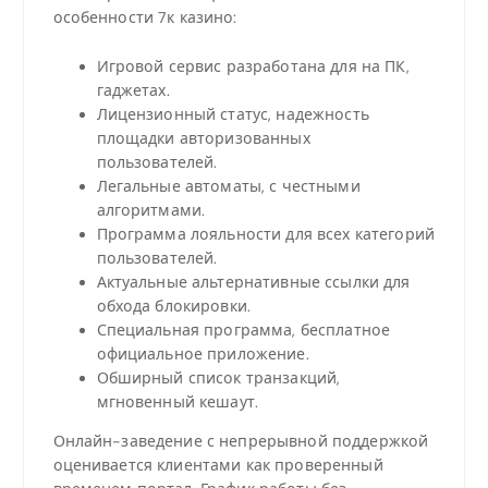
особенности 7к казино:
Игровой сервис разработана для на ПК,
гаджетах.
Лицензионный статус, надежность
площадки авторизованных
пользователей.
Легальные автоматы, с честными
алгоритмами.
Программа лояльности для всех категорий
пользователей.
Актуальные альтернативные ссылки для
обхода блокировки.
Специальная программа, бесплатное
официальное приложение.
Обширный список транзакций,
мгновенный кешаут.
Онлайн-заведение с непрерывной поддержкой
оценивается клиентами как проверенный