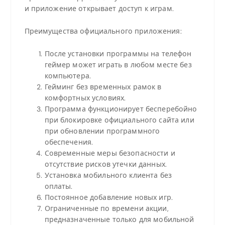
и приложение открывает доступ к играм.
Преимущества официального приложения:
После установки программы на телефон
геймер может играть в любом месте без
компьютера.
Гейминг без временных рамок в
комфортных условиях.
Программа функционирует бесперебойно
при блокировке официального сайта или
при обновлении программного
обеспечения.
Современные меры безопасности и
отсутствие рисков утечки данных.
Установка мобильного клиента без
оплаты.
Постоянное добавление новых игр.
Ограниченные по времени акции,
предназначенные только для мобильной