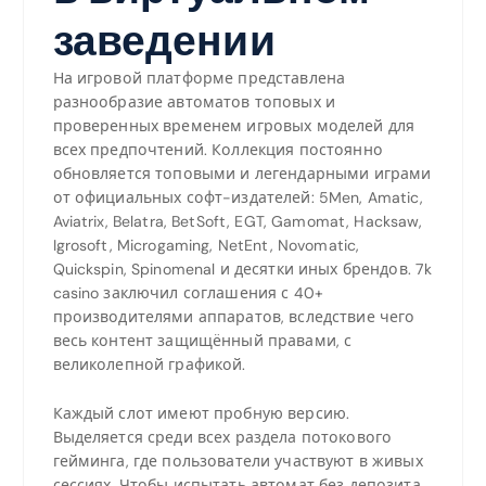
заведении
На игровой платформе представлена
разнообразие автоматов топовых и
проверенных временем игровых моделей для
всех предпочтений. Коллекция постоянно
обновляется топовыми и легендарными играми
от официальных софт-издателей: 5Men, Amatic,
Aviatrix, Belatra, BetSoft, EGT, Gamomat, Hacksaw,
Igrosoft, Microgaming, NetEnt, Novomatic,
Quickspin, Spinomenal и десятки иных брендов. 7k
casino заключил соглашения с 40+
производителями аппаратов, вследствие чего
весь контент защищённый правами, с
великолепной графикой.
Каждый слот имеют пробную версию.
Выделяется среди всех раздела потокового
гейминга, где пользователи участвуют в живых
сессиях. Чтобы испытать автомат без депозита