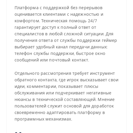
Платформа с поддержкой без перерывов
оценивается клиентами с надежностью и
комфортом. Техническая помощь 24/7
гарантирует доступ к полный ответ от
специалистов в любой сложной ситуации. Для
получения ответа от службы поддержки геймер
выбирает удобный канал передачи данных:
телефон службы поддержки, быстрое окно
сообщений или почтовый контакт.
Отдельного рассмотрения требует инструмент
обратного контакта, где игрок высказывает свои
идеи, комментарии, показывает плюсы
обслуживания или подчеркивает негативные
нюансы в технической составляющей. Мнение
пользователей служит основой для доработок
своевременно адаптировать платформу в
программных механизмах.