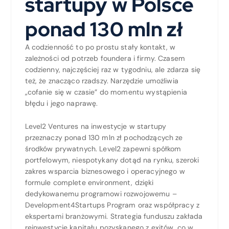
startupy w Polsce
ponad 130 mln zł
A codzienność to po prostu stały kontakt, w
zależności od potrzeb foundera i firmy. Czasem
codzienny, najczęściej raz w tygodniu, ale zdarza się
też, że znacząco rzadszy. Narzędzie umożliwia
„cofanie się w czasie” do momentu wystąpienia
błędu i jego naprawę.
Level2 Ventures na inwestycje w startupy
przeznaczy ponad 130 mln zł pochodzących ze
środków prywatnych. Level2 zapewni spółkom
portfelowym, niespotykany dotąd na rynku, szeroki
zakres wsparcia biznesowego i operacyjnego w
formule complete environment, dzięki
dedykowanemu programowi rozwojowemu –
Development4Startups Program oraz współpracy z
ekspertami branżowymi. Strategia funduszu zakłada
reinwestycję kapitału pozyskanego z exitów, co w