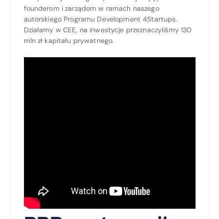
founderom i zarządom w ramach naszego
autorskiego Programu Development 4Startups.
Działamy w CEE, na inwestycje przeznaczyliśmy 130
mln zł kapitału prywatnego.