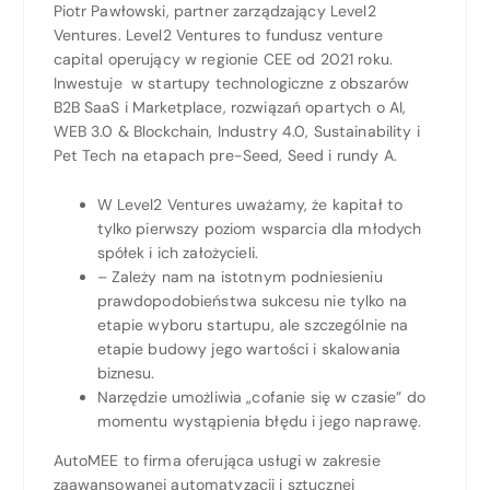
Piotr Pawłowski, partner zarządzający Level2
Ventures. Level2 Ventures to fundusz venture
capital operujący w regionie CEE od 2021 roku.
Inwestuje w startupy technologiczne z obszarów
B2B SaaS i Marketplace, rozwiązań opartych o AI,
WEB 3.0 & Blockchain, Industry 4.0, Sustainability i
Pet Tech na etapach pre-Seed, Seed i rundy A.
W Level2 Ventures uważamy, że kapitał to
tylko pierwszy poziom wsparcia dla młodych
spółek i ich założycieli.
– Zależy nam na istotnym podniesieniu
prawdopodobieństwa sukcesu nie tylko na
etapie wyboru startupu, ale szczególnie na
etapie budowy jego wartości i skalowania
biznesu.
Narzędzie umożliwia „cofanie się w czasie” do
momentu wystąpienia błędu i jego naprawę.
AutoMEE to firma oferująca usługi w zakresie
zaawansowanej automatyzacji i sztucznej