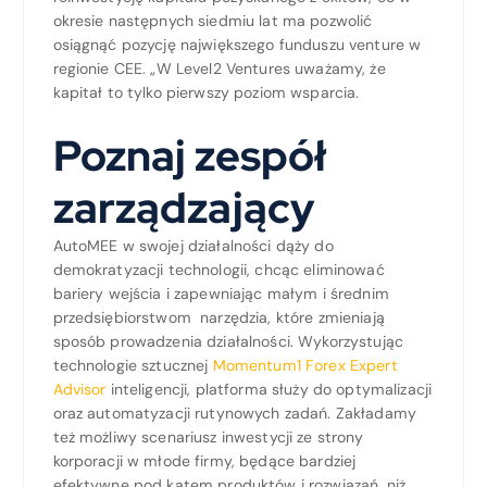
okresie następnych siedmiu lat ma pozwolić
osiągnąć pozycję największego funduszu venture w
regionie CEE. „W Level2 Ventures uważamy, że
kapitał to tylko pierwszy poziom wsparcia.
Poznaj zespół
zarządzający
AutoMEE w swojej działalności dąży do
demokratyzacji technologii, chcąc eliminować
bariery wejścia i zapewniając małym i średnim
przedsiębiorstwom narzędzia, które zmieniają
sposób prowadzenia działalności. Wykorzystując
technologie sztucznej
Momentum1 Forex Expert
Advisor
inteligencji, platforma służy do optymalizacji
oraz automatyzacji rutynowych zadań. Zakładamy
też możliwy scenariusz inwestycji ze strony
korporacji w młode firmy, będące bardziej
efektywne pod kątem produktów i rozwiązań, niż