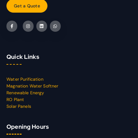
G
e
t
a
Q
u
o
t
e
Quick Links
Water Purification
Magnation Water Softner
Renewable Energy
RO Plant
Solar Panels
Opening Hours