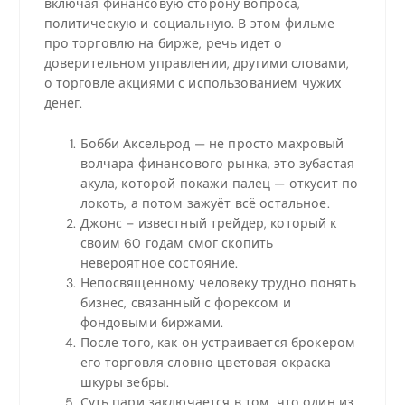
включая финансовую сторону вопроса,
политическую и социальную. В этом фильме
про торговлю на бирже, речь идет о
доверительном управлении, другими словами,
о торговле акциями с использованием чужих
денег.
Бобби Аксельрод — не просто махровый
волчара финансового рынка, это зубастая
акула, которой покажи палец — откусит по
локоть, а потом зажуёт всё остальное.
Джонс – известный трейдер, который к
своим 60 годам смог скопить
невероятное состояние.
Непосвященному человеку трудно понять
бизнес, связанный с форексом и
фондовыми биржами.
После того, как он устраивается брокером
его торговля словно цветовая окраска
шкуры зебры.
Суть пари заключается в том, что один из